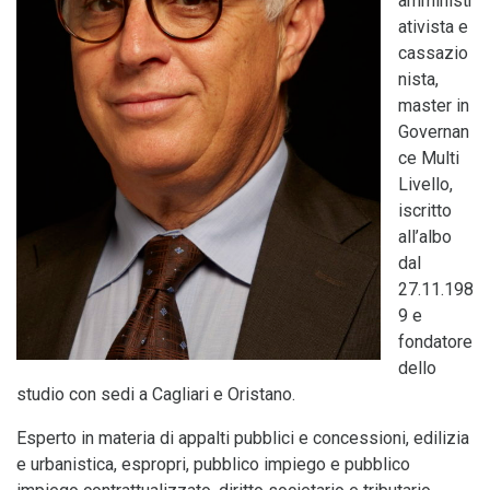
amministr
ativista e
cassazio
nista,
master in
Governan
ce Multi
Livello,
iscritto
all’albo
dal
27.11.198
9 e
fondatore
dello
studio con sedi a Cagliari e Oristano.
Esperto in materia di appalti pubblici e concessioni, edilizia
e urbanistica, espropri, pubblico impiego e pubblico