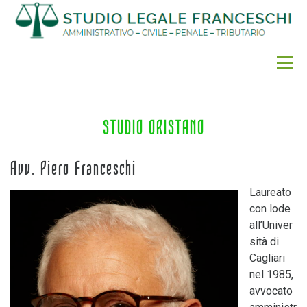
Vai
al
contenuto
Menu
STUDIO ORISTANO
Avv. Piero Franceschi
Laureato
con lode
all’Univer
sità di
Cagliari
nel 1985,
avvocato